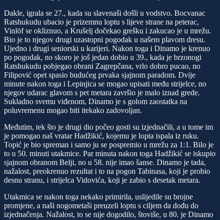
Dakle, igrala se 27., kada su slavenaši došli u vodstvo. Bocvanac
Ratshukudu ubacio je prizemnu loptu s lijeve strane na peterac,
Vinlöf se okliznuo, a Krušelj dočekao grešku i zakucao je u mrežu.
Bio je to njegov drugi uzastopni pogodak u našem plavom dresu.
Ujedno i drugi seniorski u karijeri. Nakon toga i Dinamo je krenuo
po pogodak, no skoro je još jedan dobio u 39., kada je brzonogi
Ratshukudu pobjegao obrani Zagrepčana, vrlo dobro pucao, no
Filipović opet spasio budućeg prvaka sjajnom paradom. Dvije
minute nakon toga i Lepinjica se mogao upisati među strijelce, no
njegov udarac glavom s pet metara završio je malo iznad grede.
Sukladno svemu viđenom, Dinamo je s golom zaostatka na
poluvremenu mogao biti itekako zadovoljan.
Međutim, tek što je drugi dio počeo gosti su izjednačili, a u tome im
je pomogao naš vratar Hadžikić, kojemu je lopta ispala iz ruku.
Topić je bio spreman i samo ju se pospremio u mrežu za 1:1. Bilo je
to u 50. minuti utakmice. Par minuta nakon toga Hadžikić se iskupio
sjajnom obranom Belji, no u 58. nije imao šanse. Dinamo je tada,
nažalost, preokrenuo rezultat i to na pogon Tabinasa, koji je probio
desnu stranu, i strijelca Vidovića, koji je zabio s desetak metara.
Utakmica se nakon toga nekako primirila, uslijedile su brojne
promjene, a naši nogometaši preuzeli loptu s ciljem da dođu do
izjednačenja. Nažalost, to se nije dogodilo, štoviše, u 80. je Dinamo