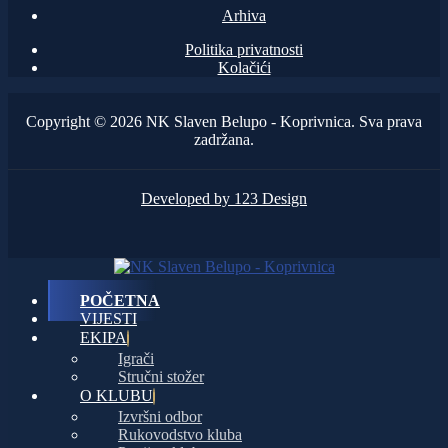
Arhiva
Politika privatnosti
Kolačići
Copyright © 2026 NK Slaven Belupo - Koprivnica. Sva prava
zadržana.
Developed by 123 Design
POČETNA
VIJESTI
EKIPA
Igrači
Stručni stožer
O KLUBU
Izvršni odbor
Rukovodstvo kluba