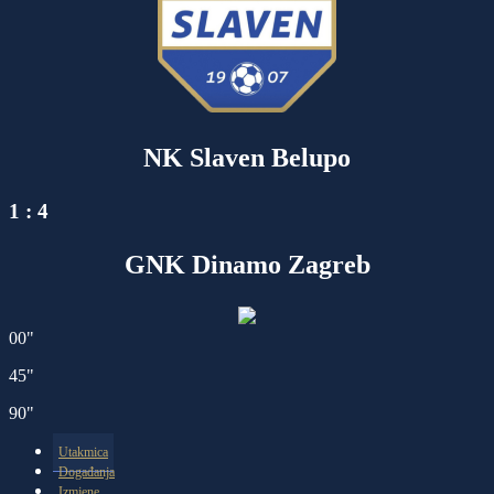
NK Slaven Belupo
1 : 4
GNK Dinamo Zagreb
00"
45"
90"
Utakmica
Događanja
Izmjene