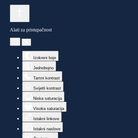
Alati za pristupačnost
Izokreni boje
Jednobojno
Tamni kontrast
Svijetli kontrast
Niska saturacija
Visoka saturacija
Istakni linkove
Istakni naslove