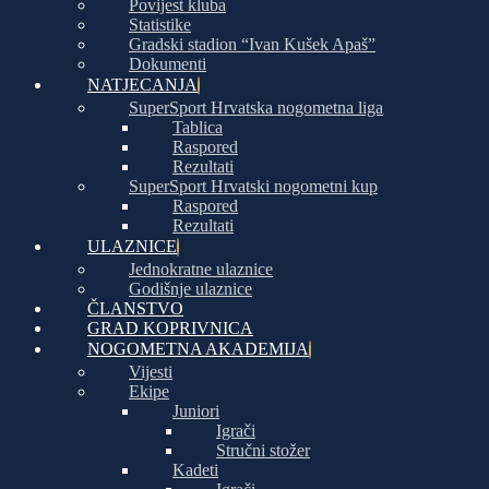
Povijest kluba
Statistike
Gradski stadion “Ivan Kušek Apaš”
Dokumenti
NATJECANJA
SuperSport Hrvatska nogometna liga
Tablica
Raspored
Rezultati
SuperSport Hrvatski nogometni kup
Raspored
Rezultati
ULAZNICE
Jednokratne ulaznice
Godišnje ulaznice
ČLANSTVO
GRAD KOPRIVNICA
NOGOMETNA AKADEMIJA
Vijesti
Ekipe
Juniori
Igrači
Stručni stožer
Kadeti