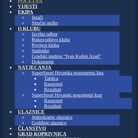
POČETNA
VIJESTI
EKIPA
Igrači
Stručni stožer
O KLUBU
Izvršni odbor
Rukovodstvo kluba
Povijest kluba
Statistike
Gradski stadion “Ivan Kušek Apaš”
Dokumenti
NATJECANJA
SuperSport Hrvatska nogometna liga
Tablica
Raspored
Rezultati
SuperSport Hrvatski nogometni kup
Raspored
Rezultati
ULAZNICE
Jednokratne ulaznice
Godišnje ulaznice
ČLANSTVO
GRAD KOPRIVNICA