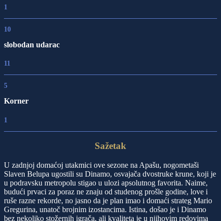
1
10
slobodan udarac
11
5
Korner
1
Sažetak
U zadnjoj domaćoj utakmici ove sezone na Apašu, nogometaši
Slaven Belupa ugostili su Dinamo, osvajača dvostruke krune, koji je
u podravsku metropolu stigao u ulozi apsolutnog favorita. Naime,
budući prvaci za poraz ne znaju od studenog prošle godine, love i
ruše razne rekorde, no jasno da je plan imao i domaći strateg Mario
Gregurina, unatoč brojnim izostancima. Istina, došao je i Dinamo
bez nekoliko stožernih igrača, ali kvaliteta je u njihovim redovima