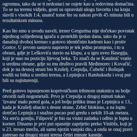
ogromna, tako da se ti nedostaci ne osjete kao u redovima domaćina.
To se na terenu vidjelo, gosti su opravdali ulogu favorita i na kraju
slavili s visokih 1:4, unatoč tome što su nakon prvih 45 minuta bili u
rezultatskom minusu.
Kao što smo u uvodu naveli, trener Gregurina nije dočekao povratak
nijednog ozlijeđenog igrača u proteklih tjedan dana, tako da je u
današnji dvoboj krenuo s gotovo identičnim kadrom kao i protiv
Gorice. U prvom sastavu napravio je tek jednu promjenu, i to u
obrani, gdje je Leškovića stavio na klupu, a u igru uveo Išasegija,
koji je stao na poziciju lijevog beka. To znači da se Katalinić vratio
u sredinu obrane, gdje su mu društvo pravili Međimorec i Kovačić,
dok je na desnoj strani bio Krušelj. Crepulja, Ćubelić i Bošnjak
vodili su bitku u sredini terena, a Lepinjica i Ratshukudu i ovaj put
bili su najistureniji.
Pred gotovo ispunjenom koprivničkom tribinom utakmicu su bolje
otvorili naši nogometaši. Prvo je Crepulja u drugoj minuti tukao
'izvana' malo pored gola, a još bolju priliku imao je Lepinjica u 13.,
kada je Krušelj ubacio s desne strane, Zebić blokirao, a na loptu
dotrčao Lepinjica i snažno pucao pod gredu s nekih 10-ak metara.
Na sreću gostiju, Filipović je bio na visini zadatka i odbio je loptu u
korner. Dinamo je prvi put opasnije zaprijetio preko Vinlöfa, koji je
u 23. tresao mrežu, ali samo njezin vanjski dio, a onda se onaj pravi
zatresao na drugoj strani terena četiri minute kasnije.