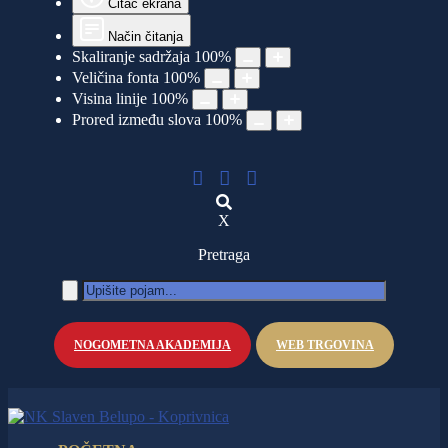
Čitač ekrana
Način čitanja
Skaliranje sadržaja
100
%
Veličina fonta
100
%
Visina linije
100
%
Prored između slova
100
%
X
Pretraga
NOGOMETNA AKADEMIJA
WEB TRGOVINA