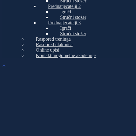
Stručni stožer
Prednatjecatelji 2
Igrači
Stručni stožer
Prednatjecatelji 3
Igrači
Stručni stožer
Raspored treninga
Raspored utakmica
Online upisi
Kontakti nogometne akademije