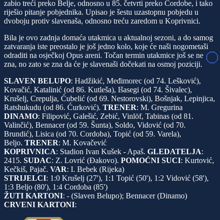
zabio treći preko Belje, odnosno u 85. četvrti preko Cordobe, i tako
riješio pitanje pobjednika. Upisao je šestu uzastopnu pobjedu u
dvoboju protiv slavenaša, odnosno treću zaredom u Koprivnici.
Bila je ovo zadnja domaća utakmica u aktualnoj sezoni, a do samog
zatvaranja iste preostalo je još jedno kolo, koje će naši nogometaši
odraditi na osječkoj Opus areni. Točan termin utakmice još se ne
zna, no zato se zna da će je slavenaši dočekati na osmoj poziciji.
SLAVEN BELUPO
: Hadžikić, Međimorec (od 74. Lešković),
Kovačić, Katalinić (od 86. Kutleša), Išasegi (od 74. Šivalec),
Krušelj, Crepulja, Ćubelić (od 69. Nestorovski), Bošnjak, Lepinjica,
Ratshukudu (od 86. Ćurković).
TRENER
: M. Gregurina
DINAMO
: Filipović, Galešić, Zebić, Vinlöf, Tabinas (od 81.
Valinčić), Bennacer (od 59. Šunta), Soldo, Vidović (od 70.
Brundić), Lisica (od 70. Cordoba), Topić (od 59. Varela),
Beljo.
TRENER
: M. Kovačević
KOPRIVNICA
: Stadion Ivan Kušek - Apaš.
GLEDATELJA
:
2415.
SUDAC
: Z. Lovrić (Đakovo).
POMOĆNI
SUCI
: Kurtović,
Kečkiš, Pajač.
VAR
: I. Bebek (Rijeka)
STRIJELCI
: 1:0 Krušelj (27'), 1:1 Topić (50'), 1:2 Vidović (58'),
1:3 Beljo (80'), 1:4 Cordoba (85')
ŽUTI
KARTONI
: - (Slaven Belupo); Bennacer (Dinamo)
CRVENI
KARTONI
: