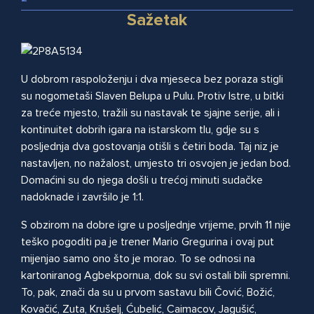
Sažetak
U dobrom raspoloženju i dva mjeseca bez poraza stigli
su nogometaši Slaven Belupa u Pulu. Protiv Istre, u bitki
za treće mjesto, tražili su nastavak te sjajne serije, ali i
kontinuitet dobrih igara na istarskom tlu, gdje su s
posljednja dva gostovanja otišli s četiri boda. Taj niz je
nastavljen, no nažalost, umjesto tri osvojen je jedan bod.
Domaćini su do njega došli u trećoj minuti sudačke
nadoknade i završilo je 1:1.
S obzirom na dobre igre u posljednje vrijeme, prvih 11 nije
teško pogoditi pa je trener Mario Gregurina i ovaj put
mijenjao samo ono što je morao. To se odnosi na
kartoniranog Agbekpornua, dok su svi ostali bili spremni.
To, pak, znači da su u prvom sastavu bili Čović, Božić,
Kovačić, Zuta, Krušelj, Ćubelić, Caimacov, Jagušić,