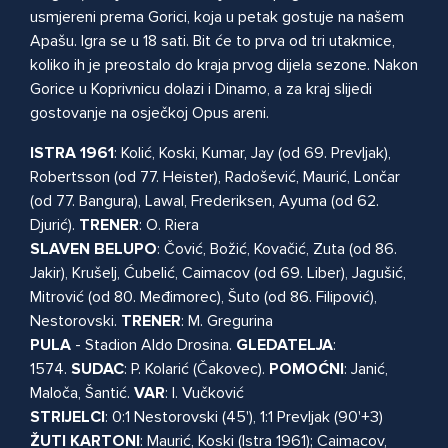
usmjereni prema Gorici, koja u petak gostuje na našem
Apašu. Igra se u 18 sati. Bit će to prva od tri utakmice,
koliko ih je preostalo do kraja prvog dijela sezone. Nakon
Gorice u Koprivnicu dolazi i Dinamo, a za kraj slijedi
gostovanje na osječkoj Opus areni.
ISTRA 1961
: Kolić, Koski, Kumar, Jay (od 69. Prevljak),
Robertsson (od 77. Heister), Radošević, Maurić, Lončar
(od 77. Bangura), Lawal, Frederiksen, Ayuma (od 62.
Djurić).
TRENER
: O. Riera
SLAVEN BELUPO
: Čović, Božić, Kovačić, Zuta (od 86.
Jakir), Krušelj, Ćubelić, Caimacov (od 69. Liber), Jagušić,
Mitrović (od 80. Međimorec), Šuto (od 86. Filipović),
Nestorovski.
TRENER
: M. Gregurina
PULA
- Stadion Aldo Drosina.
GLEDATELJA
:
1574.
SUDAC
: P. Kolarić (Čakovec).
POMOĆNI
: Janić,
Maloča, Šantić.
VAR
: I. Vučković
STRIJELCI
: 0:1 Nestorovski (45'), 1:1 Prevljak (90'+3)
ŽUTI
KARTONI
: Maurić, Koski (Istra 1961); Caimacov,