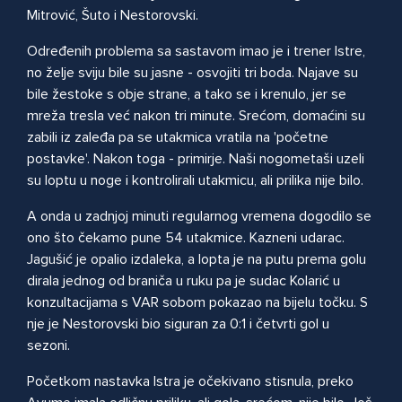
Mitrović, Šuto i Nestorovski.
Određenih problema sa sastavom imao je i trener Istre,
no želje sviju bile su jasne - osvojiti tri boda. Najave su
bile žestoke s obje strane, a tako se i krenulo, jer se
mreža tresla već nakon tri minute. Srećom, domaćini su
zabili iz zaleđa pa se utakmica vratila na 'početne
postavke'. Nakon toga - primirje. Naši nogometaši uzeli
su loptu u noge i kontrolirali utakmicu, ali prilika nije bilo.
A onda u zadnjoj minuti regularnog vremena dogodilo se
ono što čekamo pune 54 utakmice. Kazneni udarac.
Jagušić je opalio izdaleka, a lopta je na putu prema golu
dirala jednog od braniča u ruku pa je sudac Kolarić u
konzultacijama s VAR sobom pokazao na bijelu točku. S
nje je Nestorovski bio siguran za 0:1 i četvrti gol u
sezoni.
Početkom nastavka Istra je očekivano stisnula, preko