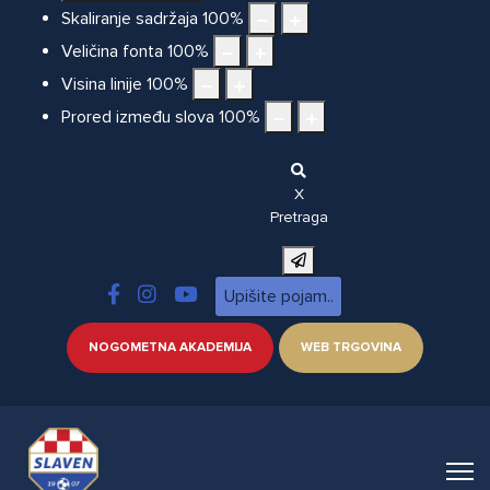
Skaliranje sadržaja
100
%
Veličina fonta
100
%
Visina linije
100
%
Prored između slova
100
%
X
Pretraga
NOGOMETNA AKADEMIJA
WEB TRGOVINA