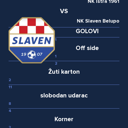
NK Istra 1961
VS
NK Slaven Belupo
GOLOVI
1
Off side
1
2
Žuti karton
2
11
slobodan udarac
8
4
Korner
2