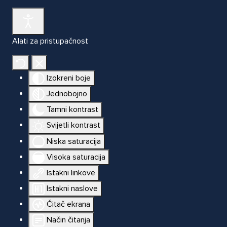
Alati za pristupačnost
Izokreni boje
Jednobojno
Tamni kontrast
Svijetli kontrast
Niska saturacija
Visoka saturacija
Istakni linkove
Istakni naslove
Čitač ekrana
Način čitanja