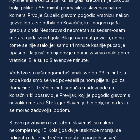
Ayume imala odličnu priliku, ali gola, srećom, nije bilo. Još
bolje prilike u 65. minuti promašili su slavenaši nakon
kornera. Prvo je Ćubelić glavom pogodio vratnicu, nakon
gužve lopta se odbila do Kovačića, koji nogom gađa
gredu, a onda Nestorovski neometan sa sedam-osam
metara gađa iznad gola. Bila je ovo mat pozicija, no na
tome se nije stalo, jer samo tri minute kasnije pucao je
opasno i Jagušić, no njegov je udarac završio malo pored
vratnice. Bile su to Slavenove minute.
Vodstvo su naši nogometaši imali sve do 93. minute, a
onda kada smo se već poveselili punom plijenu, gol za
domaćine. U trećoj minuti sudačke nadoknade na
konačnih 1:1 postavio je Prevljak, koji je pogodio glavom s
nekoliko metara. Šteta, jer Slaven je bio bolji, no na kraju
se morao zadovoljiti bodom.
S ovim pozitivnim rezultatom slavenaši su nakon
nekompletnog 15. kola (još dvije utakmice moraju se
odigrati) i dalje na trećem mjestu, a pogledi su već