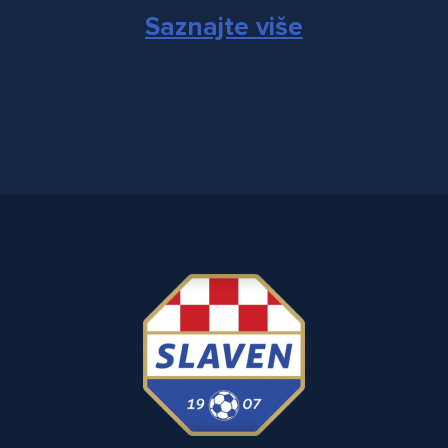
Saznajte više