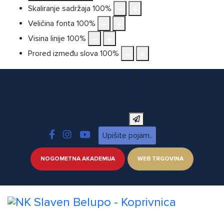
Skaliranje sadržaja
100
%
Veličina fonta
100
%
Visina linije
100
%
Prored između slova
100
%
X
Pretraga
NOGOMETNA AKADEMIJA
WEB TRGOVINA