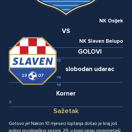
NK Osijek
VS
NK Slaven Belupo
GOLOVI
12
slobodan udarac
19
16
Korner
2
Sažetak
Gotovo je! Nakon 10 mjeseci loptanja došao je kraj još
jednoj prvoligaškoj sezoni, 29. u kojoj igraju nogometaši