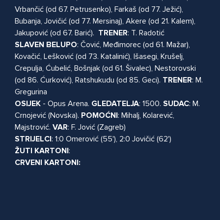
Vrbančić (od 67. Petrusenko), Farkaš (od 77. Ježić),
Bubanja, Jovičić (od 77. Mersinaj), Akere (od 21. Kalem),
Jakupović (od 67. Barić).
TRENER
: T. Radotić
SLAVEN
BELUPO
: Čović, Međimorec (od 61. Mažar),
Kovačić, Lešković (od 73. Katalinić), Išasegi, Krušelj,
Crepulja, Ćubelić, Bošnjak (od 61. Šivalec), Nestorovski
(od 86. Ćurković), Ratshukudu (od 85. Geci).
TRENER
: M.
Gregurina
OSIJEK
- Opus Arena.
GLEDATELJA
: 1500.
SUDAC
: M.
Crnojević (Novska).
POMOĆNI
: Mihalj, Kolarević,
Majstrović.
VAR
: F. Jović (Zagreb)
STRIJELCI
: 1:0 Omerović (55'), 2:0 Jovičić (62')
ŽUTI
KARTONI
:
CRVENI
KARTONI: