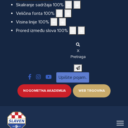
Skaliranje sadržaja
100
%
Veličina fonta
100
%
Visina linije
100
%
Prored između slova
100
%
X
Pretraga
NOGOMETNA AKADEMIJA
WEB TRGOVINA