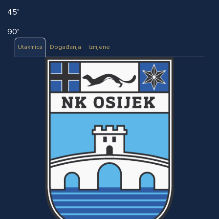
45"
90"
Utakmica
Događanja
Izmjene