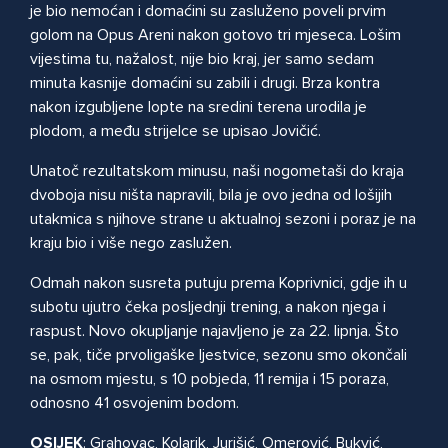
je bio nemoćan i domaćini su zasluženo poveli prvim
golom na Opus Areni nakon gotovo tri mjeseca. Lošim
vijestima tu, nažalost, nije bio kraj, jer samo sedam
minuta kasnije domaćini su zabili i drugi. Brza kontra
nakon izgubljene lopte na sredini terena urodila je
plodom, a među strijelce se upisao Jovičić.
Unatoč rezultatskom minusu, naši nogometaši do kraja
dvoboja nisu ništa napravili, bila je ovo jedna od lošijih
utakmica s njihove strane u aktualnoj sezoni i poraz je na
kraju bio i više nego zaslužen.
Odmah nakon susreta putuju prema Koprivnici, gdje ih u
subotu ujutro čeka posljednji trening, a nakon njega i
raspust. Novo okupljanje najavljeno je za 22. lipnja. Što
se, pak, tiče prvoligaške ljestvice, sezonu smo okončali
na osmom mjestu, s 10 pobjeda, 11 remija i 15 poraza,
odnosno 41 osvojenim bodom.
OSIJEK
: Grahovac, Kolarik, Jurišić, Omerović, Bukvić,