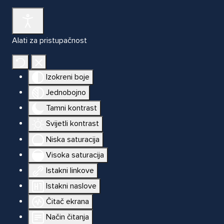
Alati za pristupačnost
Izokreni boje
Jednobojno
Tamni kontrast
Svijetli kontrast
Niska saturacija
Visoka saturacija
Istakni linkove
Istakni naslove
Čitač ekrana
Način čitanja