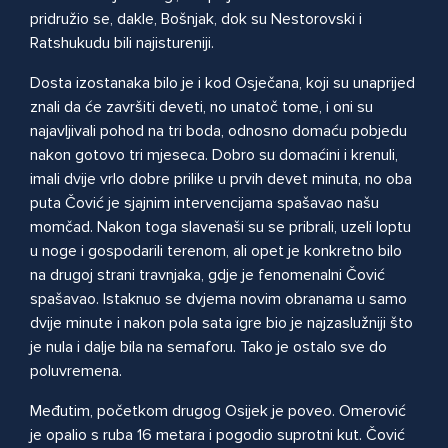
pridružio se, dakle, Bošnjak, dok su Nestorovski i
Ratshukudu bili najistureniji.
Dosta izostanaka bilo je i kod Osječana, koji su unaprijed
znali da će završiti deveti, no unatoč tome, i oni su
najavljivali pohod na tri boda, odnosno domaću pobjedu
nakon gotovo tri mjeseca. Dobro su domaćini i krenuli,
imali dvije vrlo dobre prilike u prvih devet minuta, no oba
puta Čović je sjajnim intervencijama spašavao našu
momčad. Nakon toga slavenaši su se pribrali, uzeli loptu
u noge i gospodarili terenom, ali opet je konkretno bilo
na drugoj strani travnjaka, gdje je fenomenalni Čović
spašavao. Istaknuo se dvjema novim obranama u samo
dvije minute i nakon pola sata igre bio je najzaslužniji što
je nula i dalje bila na semaforu. Tako je ostalo sve do
poluvremena.
Međutim, početkom drugog Osijek je poveo. Omerović
je opalio s ruba 16 metara i pogodio suprotni kut. Čović