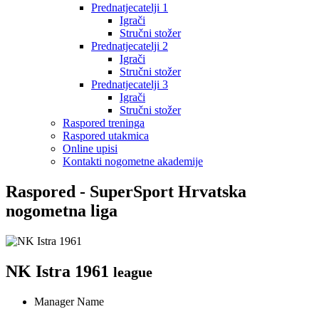
Prednatjecatelji 1
Igrači
Stručni stožer
Prednatjecatelji 2
Igrači
Stručni stožer
Prednatjecatelji 3
Igrači
Stručni stožer
Raspored treninga
Raspored utakmica
Online upisi
Kontakti nogometne akademije
Raspored - SuperSport Hrvatska
nogometna liga
NK Istra 1961
league
Manager Name