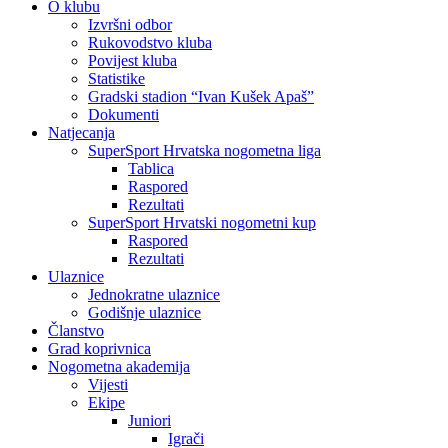
O klubu
Izvršni odbor
Rukovodstvo kluba
Povijest kluba
Statistike
Gradski stadion “Ivan Kušek Apaš”
Dokumenti
Natjecanja
SuperSport Hrvatska nogometna liga
Tablica
Raspored
Rezultati
SuperSport Hrvatski nogometni kup
Raspored
Rezultati
Ulaznice
Jednokratne ulaznice
Godišnje ulaznice
Članstvo
Grad koprivnica
Nogometna akademija
Vijesti
Ekipe
Juniori
Igrači