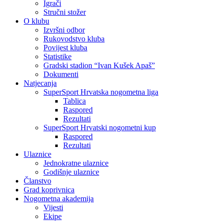
Igrači
Stručni stožer
O klubu
Izvršni odbor
Rukovodstvo kluba
Povijest kluba
Statistike
Gradski stadion “Ivan Kušek Apaš”
Dokumenti
Natjecanja
SuperSport Hrvatska nogometna liga
Tablica
Raspored
Rezultati
SuperSport Hrvatski nogometni kup
Raspored
Rezultati
Ulaznice
Jednokratne ulaznice
Godišnje ulaznice
Članstvo
Grad koprivnica
Nogometna akademija
Vijesti
Ekipe