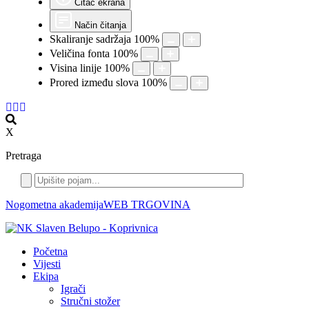
Čitač ekrana
Način čitanja
Skaliranje sadržaja
100
%
Veličina fonta
100
%
Visina linije
100
%
Prored između slova
100
%
X
Pretraga
Nogometna akademija
WEB TRGOVINA
Početna
Vijesti
Ekipa
Igrači
Stručni stožer