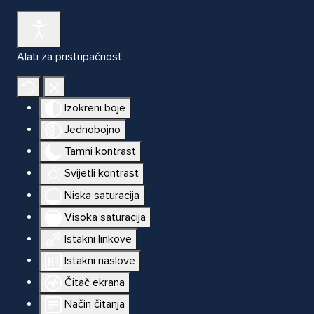
Alati za pristupačnost
Izokreni boje
Jednobojno
Tamni kontrast
Svijetli kontrast
Niska saturacija
Visoka saturacija
Istakni linkove
Istakni naslove
Čitač ekrana
Način čitanja