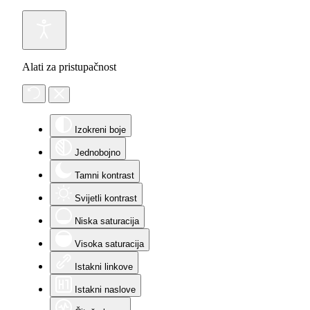
Alati za pristupačnost
Izokreni boje
Jednobojno
Tamni kontrast
Svijetli kontrast
Niska saturacija
Visoka saturacija
Istakni linkove
Istakni naslove