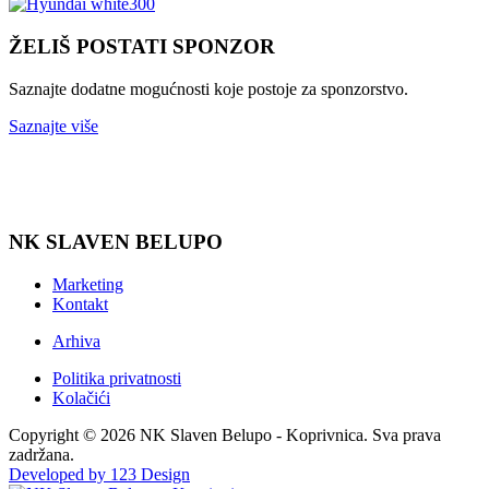
ŽELIŠ POSTATI SPONZOR
Saznajte dodatne mogućnosti koje postoje za sponzorstvo.
Saznajte više
NK SLAVEN BELUPO
Marketing
Kontakt
Arhiva
Politika privatnosti
Kolačići
Copyright © 2026 NK Slaven Belupo - Koprivnica. Sva prava
zadržana.
Developed by 123 Design