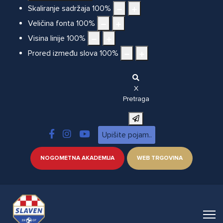
Skaliranje sadržaja
100
%
Veličina fonta
100
%
Visina linije
100
%
Prored između slova
100
%
X
Pretraga
NOGOMETNA AKADEMIJA
WEB TRGOVINA