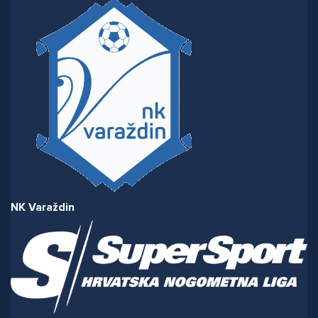
NK Varaždin