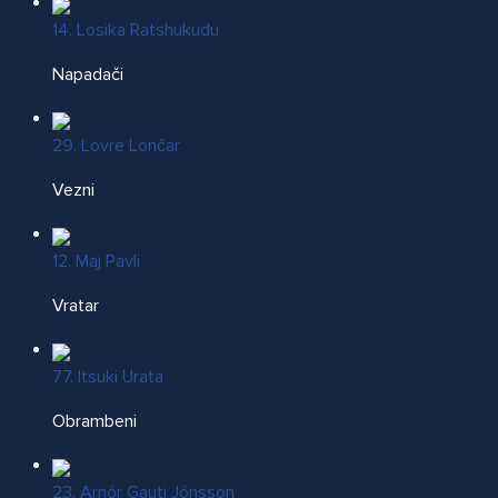
14. Losika Ratshukudu
Napadači
29. Lovre Lončar
Vezni
12. Maj Pavli
Vratar
77. Itsuki Urata
Obrambeni
23. Arnór Gauti Jónsson