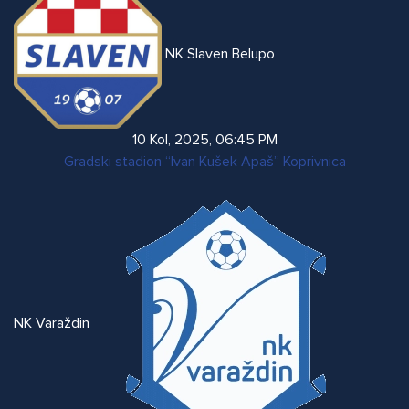
NK Slaven Belupo
10 Kol, 2025
,
06:45 PM
Gradski stadion “Ivan Kušek Apaš” Koprivnica
NK Varaždin