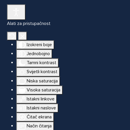
Alati za pristupačnost
Izokreni boje
Jednobojno
Tamni kontrast
Svijetli kontrast
Niska saturacija
Visoka saturacija
Istakni linkove
Istakni naslove
Čitač ekrana
Način čitanja