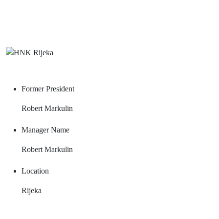
Raspored - SuperSport Hrvatska
nogometna liga
HNK Rijeka
league
Former President
Robert Markulin
Manager Name
Robert Markulin
Location
Rijeka
CLUB HISTORY