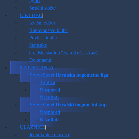
Igrači
Stručni stožer
O KLUBU
Izvršni odbor
Rukovodstvo kluba
Povijest kluba
Statistike
Gradski stadion “Ivan Kušek Apaš”
Dokumenti
NATJECANJA
SuperSport Hrvatska nogometna liga
Tablica
Raspored
Rezultati
SuperSport Hrvatski nogometni kup
Raspored
Rezultati
ULAZNICE
Jednokratne ulaznice