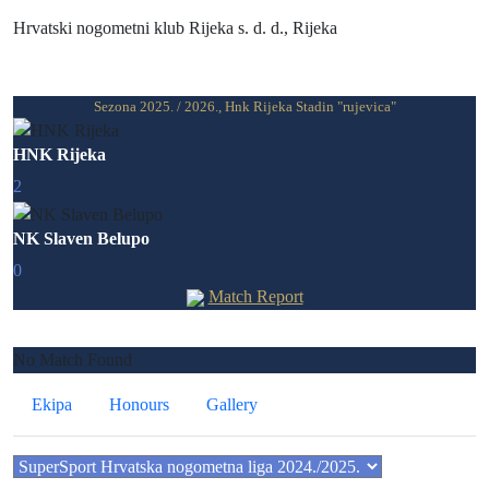
Hrvatski nogometni klub Rijeka s. d. d., Rijeka
Prethodna utakmica
Sezona 2025. / 2026., Hnk Rijeka Stadin "rujevica"
HNK Rijeka
2
NK Slaven Belupo
0
Match Report
Sljedeća utakmica
No Match Found
Ekipa
Honours
Gallery