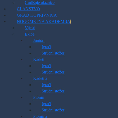
Godišnje ulaznice
ČLANSTVO
GRAD KOPRIVNICA
NOGOMETNA AKADEMIJA
Vijesti
Ekipe
Juniori
Igrači
Stručni stožer
Kadeti
Igrači
Stručni stožer
Kadeti 2
Igrači
Stručni stožer
Pioniri
Igrači
Stručni stožer
Pioniri 2