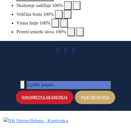
Skaliranje sadržaja
100
%
Veličina fonta
100
%
Visina linije
100
%
Prored između slova
100
%
X
Pretraga
NOGOMETNA AKADEMIJA
WEB TRGOVINA