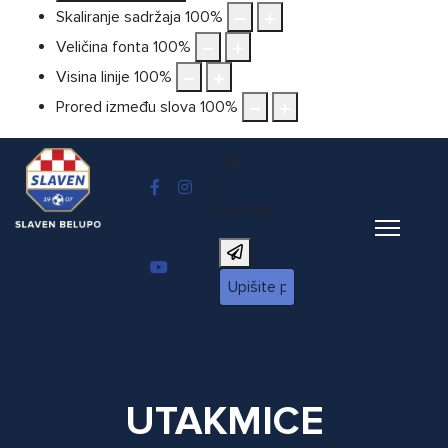
Skaliranje sadržaja
100
%
Veličina fonta
100
%
Visina linije
100
%
Prored između slova
100
%
X
Pretraga
UTAKMICE