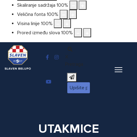
Skaliranje sadržaja
100
%
Veličina fonta
100
%
Visina linije
100
%
Prored između slova
100
%
X
Pretraga
UTAKMICE