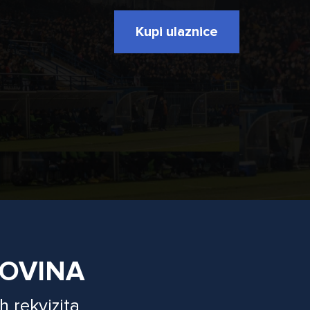
Kupi ulaznice
GOVINA
h rekvizita