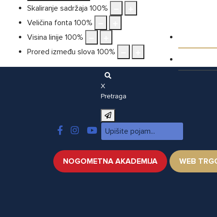
Skaliranje sadržaja
100
%
Veličina fonta
100
%
Galeri
Visina linije
100
%
Prored između slova
100
%
Video
X
Pretraga
NOGOMETNA AKADEMIJA
WEB TRG