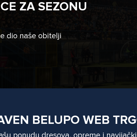
ICE ZA SEZONU
e dio naše obitelji
AVEN BELUPO WEB TR
našu ponudu dresova, opreme i navijački