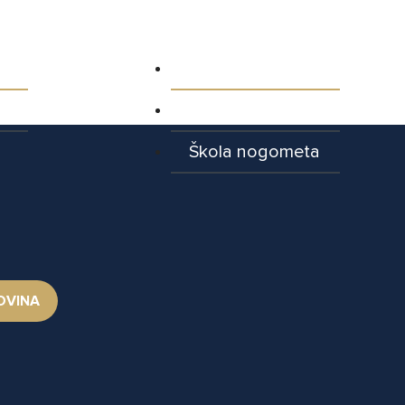
ja
Aktualnosti
Najave utakmica
Škola nogometa
OVINA