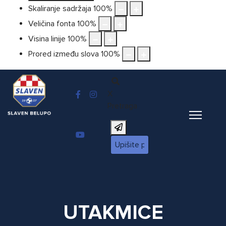
Skaliranje sadržaja
100
%
Veličina fonta
100
%
Visina linije
100
%
Prored između slova
100
%
X
Pretraga
UTAKMICE