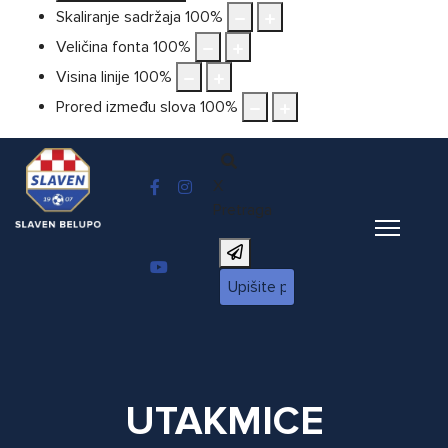
Skaliranje sadržaja
100
%
Veličina fonta
100
%
Visina linije
100
%
Prored između slova
100
%
X
Pretraga
UTAKMICE