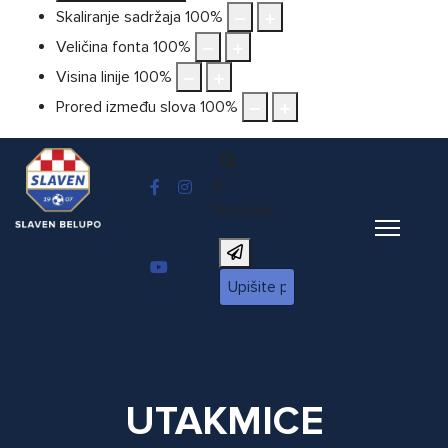
Skaliranje sadržaja
100
%
Veličina fonta
100
%
Visina linije
100
%
Prored između slova
100
%
X
Pretraga
UTAKMICE